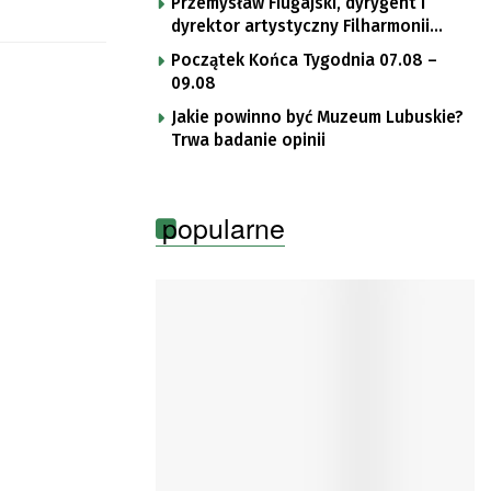
Przemysław Fiugajski, dyrygent i
dyrektor artystyczny Filharmonii
Gorzowskiej
Początek Końca Tygodnia 07.08 –
09.08
Jakie powinno być Muzeum Lubuskie?
Trwa badanie opinii
popularne