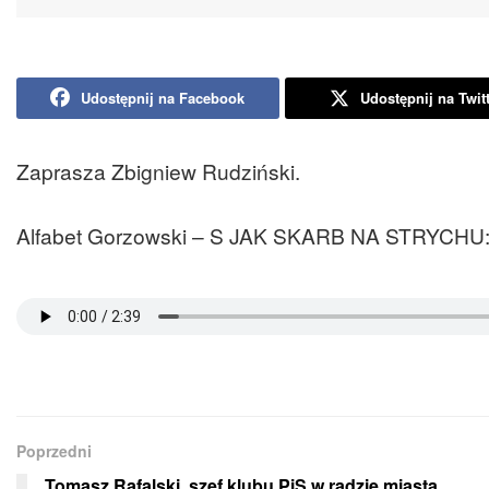
Udostępnij na Facebook
Udostępnij na Twit
Zaprasza Zbigniew Rudziński.
Alfabet Gorzowski – S JAK SKARB NA STRYCHU
Poprzedni
Tomasz Rafalski, szef klubu PiS w radzie miasta