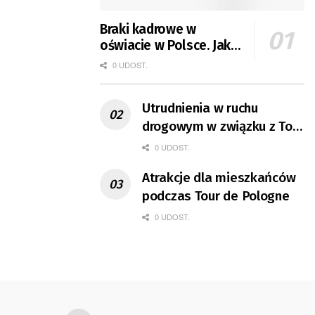
Braki kadrowe w
oświacie w Polsce. Jak
jest w Gorzowie?
0 UDOST.
Utrudnienia w ruchu
drogowym w związku z Tour
de Pologne
0 UDOST.
Atrakcje dla mieszkańców
podczas Tour de Pologne
0 UDOST.