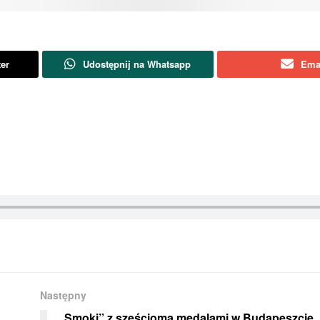
ter
Udostępnij na Whatsapp
Ema
:
Następny
„Smoki” z sześcioma medalami w Budapeszcie