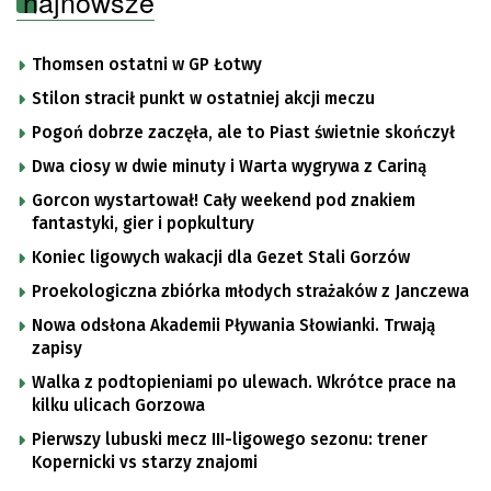
najnowsze
Thomsen ostatni w GP Łotwy
Stilon stracił punkt w ostatniej akcji meczu
Pogoń dobrze zaczęła, ale to Piast świetnie skończył
Dwa ciosy w dwie minuty i Warta wygrywa z Cariną
Gorcon wystartował! Cały weekend pod znakiem
fantastyki, gier i popkultury
Koniec ligowych wakacji dla Gezet Stali Gorzów
Proekologiczna zbiórka młodych strażaków z Janczewa
Nowa odsłona Akademii Pływania Słowianki. Trwają
zapisy
Walka z podtopieniami po ulewach. Wkrótce prace na
kilku ulicach Gorzowa
Pierwszy lubuski mecz III-ligowego sezonu: trener
Kopernicki vs starzy znajomi