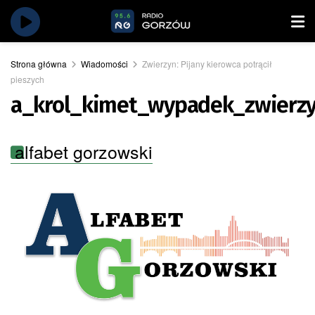
Strona główna
Wiadomości
Zwierzyn: Pijany kierowca potrącił
pieszych
a_krol_kimet_wypadek_zwierz
alfabet gorzowski