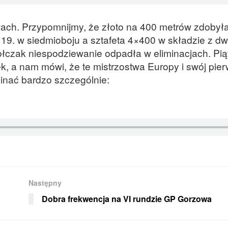
twach. Przypomnijmy, że złoto na 400 metrów zdobyła
19. w siedmioboju a sztafeta 4×400 w składzie z d
czak niespodziewanie odpadła w eliminacjach. Pi
k, a nam mówi, że te mistrzostwa Europy i swój pie
nać bardzo szczególnie:
Następny
Dobra frekwencja na VI rundzie GP Gorzowa