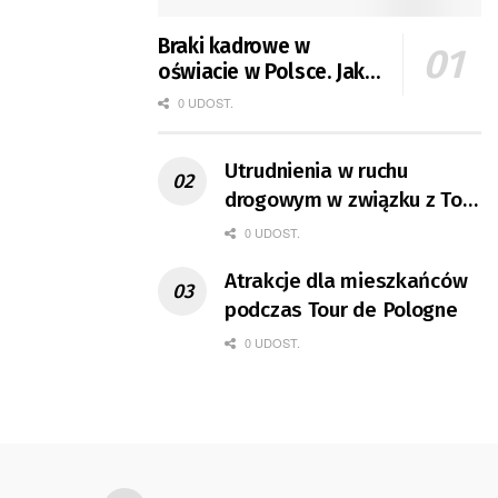
Braki kadrowe w
oświacie w Polsce. Jak
jest w Gorzowie?
0 UDOST.
Utrudnienia w ruchu
drogowym w związku z Tour
de Pologne
0 UDOST.
Atrakcje dla mieszkańców
podczas Tour de Pologne
0 UDOST.