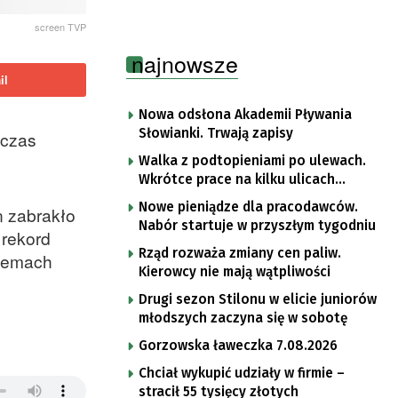
screen TVP
najnowsze
il
Nowa odsłona Akademii Pływania
Słowianki. Trwają zapisy
dczas
Walka z podtopieniami po ulewach.
Wkrótce prace na kilku ulicach
Gorzowa
Nowe pieniądze dla pracodawców.
n zabrakło
Nabór startuje w przyszłym tygodniu
 rekord
Rząd rozważa zmiany cen paliw.
blemach
Kierowcy nie mają wątpliwości
Drugi sezon Stilonu w elicie juniorów
młodszych zaczyna się w sobotę
Gorzowska ławeczka 7.08.2026
Chciał wykupić udziały w firmie –
stracił 55 tysięcy złotych