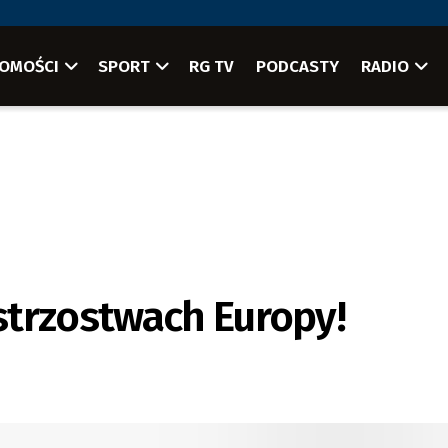
OMOŚCI
SPORT
RG TV
PODCASTY
RADIO
strzostwach Europy!