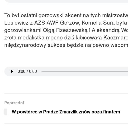
To był ostatni gorzowski akcent na tych mistrzos
Lesiewicz z AZS AWF Gorzów, Kornelia Sura była 
gorzowiankami Olgą Rzeszewską i Aleksandrą Woł
złota medalistka mocno dziś kibicowała Kaczmare
międzynarodowy sukces będzie na pewno wspomi
Poprzedni
W powtórce w Pradze Zmarzlik znów poza finałem