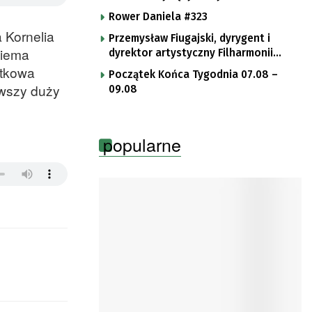
Rower Daniela #323
 Kornelia
Przemysław Fiugajski, dyrygent i
wiema
dyrektor artystyczny Filharmonii
Gorzowskiej
ątkowa
Początek Końca Tygodnia 07.08 –
rwszy duży
09.08
popularne