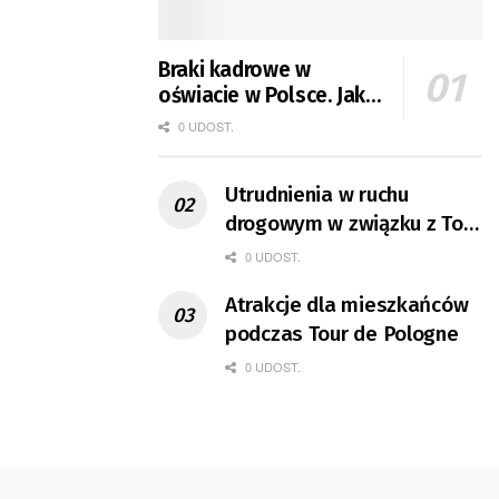
Braki kadrowe w
oświacie w Polsce. Jak
jest w Gorzowie?
0 UDOST.
Utrudnienia w ruchu
drogowym w związku z Tour
de Pologne
0 UDOST.
Atrakcje dla mieszkańców
podczas Tour de Pologne
0 UDOST.