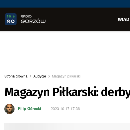
WIAD
Strona główna
Audycje
Magazyn piłkarski
Magazyn Piłkarski: derby,
Filip Górecki
2023-10-17 17:36