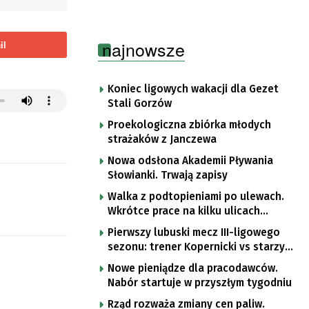
najnowsze
il
Koniec ligowych wakacji dla Gezet
Stali Gorzów
Proekologiczna zbiórka młodych
strażaków z Janczewa
Nowa odsłona Akademii Pływania
Słowianki. Trwają zapisy
Walka z podtopieniami po ulewach.
Wkrótce prace na kilku ulicach
Gorzowa
Pierwszy lubuski mecz III-ligowego
sezonu: trener Kopernicki vs starzy
znajomi
Nowe pieniądze dla pracodawców.
Nabór startuje w przyszłym tygodniu
Rząd rozważa zmiany cen paliw.