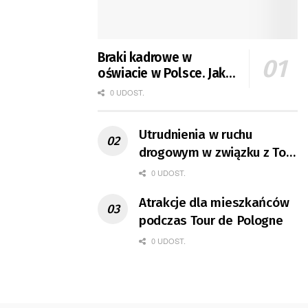
Braki kadrowe w
oświacie w Polsce. Jak
jest w Gorzowie?
0 UDOST.
Utrudnienia w ruchu
drogowym w związku z Tour
de Pologne
0 UDOST.
Atrakcje dla mieszkańców
podczas Tour de Pologne
0 UDOST.