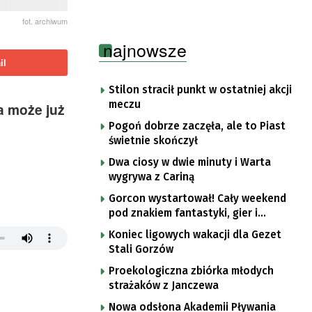
fot. archiwum
najnowsze
il
Stilon stracił punkt w ostatniej akcji
meczu
a może już
Pogoń dobrze zaczęła, ale to Piast
świetnie skończył
Dwa ciosy w dwie minuty i Warta
wygrywa z Cariną
Gorcon wystartował! Cały weekend
pod znakiem fantastyki, gier i
popkultury
Koniec ligowych wakacji dla Gezet
Stali Gorzów
Proekologiczna zbiórka młodych
strażaków z Janczewa
Nowa odsłona Akademii Pływania