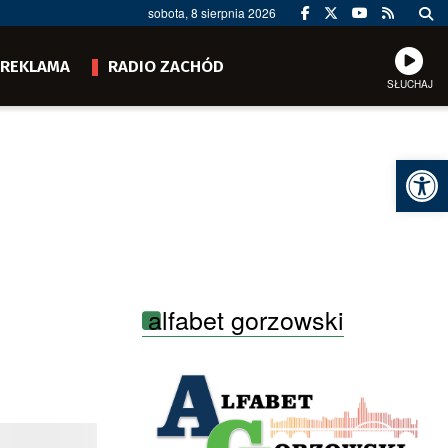
sobota, 8 sierpnia 2026
REKLAMA
RADIO ZACHÓD
SŁUCHAJ
Ot
alfabet gorzowski