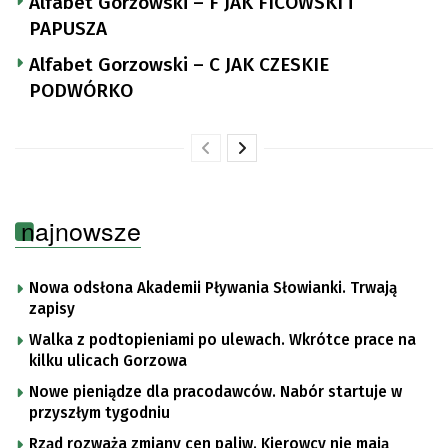
Alfabet Gorzowski – F JAK FICOWSKI i
PAPUSZA
Alfabet Gorzowski – C JAK CZESKIE
PODWÓRKO
najnowsze
Nowa odsłona Akademii Pływania Słowianki. Trwają
zapisy
Walka z podtopieniami po ulewach. Wkrótce prace na
kilku ulicach Gorzowa
Nowe pieniądze dla pracodawców. Nabór startuje w
przyszłym tygodniu
Rząd rozważa zmiany cen paliw. Kierowcy nie mają