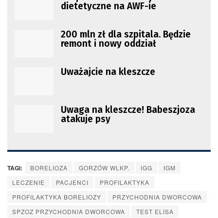
dietetyczne na AWF-ie
200 mln zł dla szpitala. Będzie
remont i nowy oddział
Uważajcie na kleszcze
Uwaga na kleszcze! Babeszjoza
atakuje psy
TAGI:
BORELIOZA
GORZÓW WLKP.
IGG
IGM
LECZENIE
PACJENCI
PROFILAKTYKA
PROFILAKTYKA BORELIOZY
PRZYCHODNIA DWORCOWA
SPZOZ PRZYCHODNIA DWORCOWA
TEST ELISA