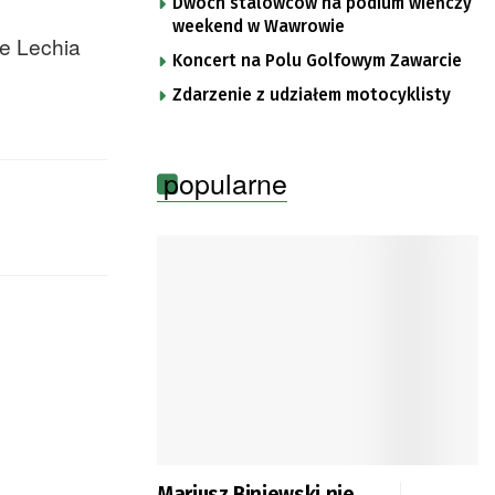
Dwóch stalowców na podium wieńczy
weekend w Wawrowie
ie Lechia
Koncert na Polu Golfowym Zawarcie
Zdarzenie z udziałem motocyklisty
popularne
Mariusz Biniewski nie