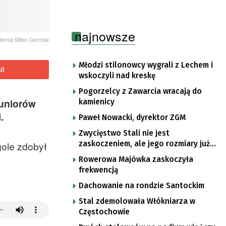
najnowsze
ademia Stilon Gorzów
Młodzi stilonowcy wygrali z Lechem i
il
wskoczyli nad kreskę
Pogorzelcy z Zawarcia wracają do
Juniorów
kamienicy
.
Paweł Nowacki, dyrektor ZGM
Zwycięstwo Stali nie jest
zaskoczeniem, ale jego rozmiary już
gole zdobył
tak
z
Rowerowa Majówka zaskoczyła
frekwencją
Dachowanie na rondzie Santockim
Stal zdemolowała Włókniarza w
Częstochowie