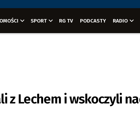
OMOŚCI
SPORT
RG TV
PODCASTY
RADIO
i z Lechem i wskoczyli n