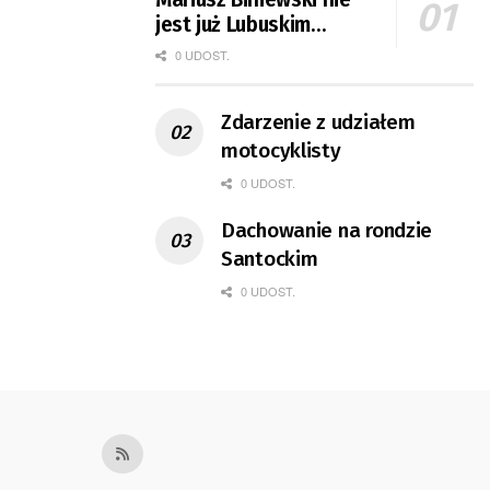
jest już Lubuskim
Kuratorem Oświaty
0 UDOST.
Zdarzenie z udziałem
motocyklisty
0 UDOST.
Dachowanie na rondzie
Santockim
0 UDOST.