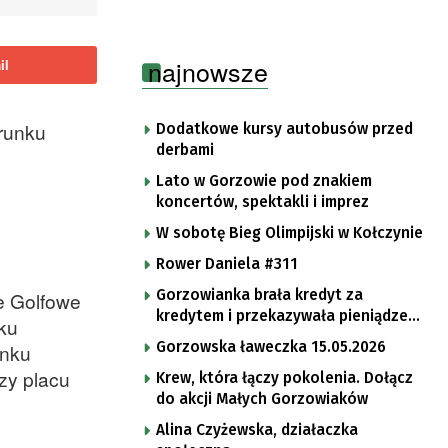
najnowsze
il
erunku
Dodatkowe kursy autobusów przed
derbami
Lato w Gorzowie pod znakiem
koncertów, spektakli i imprez
W sobotę Bieg Olimpijski w Kołczynie
Rower Daniela #311
Gorzowianka brała kredyt za
e Golfowe
kredytem i przekazywała pieniądze
nku
oszustom
Gorzowska ławeczka 15.05.2026
unku
zy placu
Krew, która łączy pokolenia. Dołącz
do akcji Małych Gorzowiaków
Alina Czyżewska, działaczka