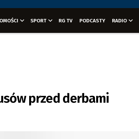
OMOŚCI
SPORT
RG TV
PODCASTY
RADIO
usów przed derbami