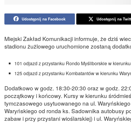
Udostępnij na Facebook
Udostępnij na Twit
Miejski Zakład Komunikacji informuje, że dziś w
stadionu żużlowego uruchomione zostaną dodatko
101 odjazd z przystanku Rondo Myśliborskie w kierunku
125 odjazd z przystanku Kombatantów w kierunku Waryń
Dodatkowo w godz. 18:30-20:30 oraz w godz. 22:
początkowy i końcowy. Kursy w kierunku śródmieśc
tymczasowego usytuowanego na ul. Waryńskiego z
Waryńskiego od ronda ks. Sadownika autobusy po
zabaw i przy przystani wioślarskiej) i ul. Waryńsk