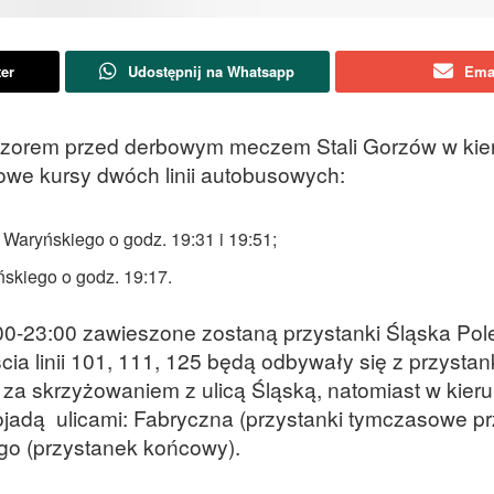
ter
Udostępnij na Whatsapp
Ema
ieczorem przed derbowym meczem Stali Gorzów w ki
we kursy dwóch linii autobusowych:
 Waryńskiego o godz. 19:31 i 19:51;
skiego o godz. 19:17.
00-23:00 zawieszone zostaną przystanki Śląska Pol
ia linii 101, 111, 125 będą odbywały się z przysta
a skrzyżowaniem z ulicą Śląską, natomiast w kier
jadą ulicami: Fabryczna (przystanki tymczasowe pr
iego (przystanek końcowy).