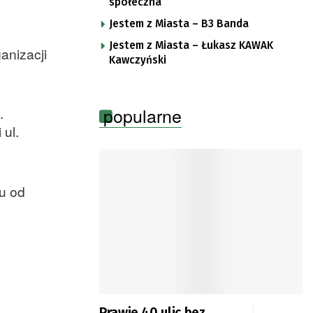
społeczna
Jestem z Miasta – B3 Banda
Jestem z Miasta – Łukasz KAWAK
anizacji
Kawczyński
popularne
.
 ul.
ku od
Prawie 40 ulic bez