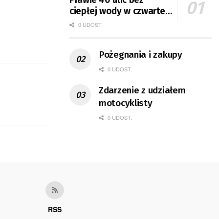
ciepłej wody w czwartek
i piątek
0 UDOST.
Pożegnania i zakupy
0 UDOST.
Zdarzenie z udziałem
motocyklisty
0 UDOST.
RSS