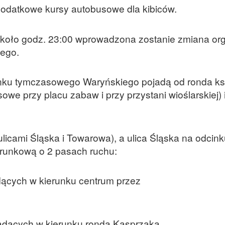
datkowe kursy autobusowe dla kibiców.
koło godz. 23:00 wprowadzona zostanie zmiana org
wego.
stanku tymczasowego Waryńskiego pojadą od ronda ks
e przy placu zabaw i przy przystani wioślarskiej) i
ulicami Śląska i Towarowa), a ulica Śląska na odcin
runkową o 2 pasach ruchu:
dących w kierunku centrum przez
jadących w kierunku ronda Kasprzaka