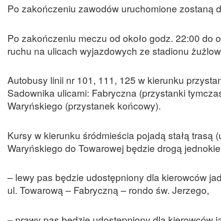
Po zakończeniu zawodów uruchomione zostaną do
Po zakończeniu meczu od około godz. 22:00 do o
ruchu na ulicach wyjazdowych ze stadionu żużlo
Autobusy linii nr 101, 111, 125 w kierunku przy
Sadownika ulicami: Fabryczna (przystanki tymczasow
Waryńskiego (przystanek końcowy).
Kursy w kierunku śródmieścia pojadą stałą trasą (
Waryńskiego do Towarowej będzie drogą jednokie
– lewy pas będzie udostępniony dla kierowców ja
ul. Towarową – Fabryczną – rondo św. Jerzego,
– prawy pas będzie udostępniony dla kierowców 