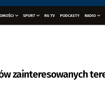
OMOŚCI
SPORT
RG TV
PODCASTY
RADIO
rów zainteresowanych te