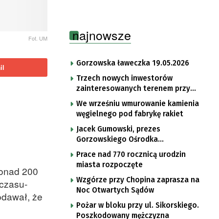
najnowsze
Fot. UM
Gorzowska ławeczka 19.05.2026
il
Trzech nowych inwestorów
zainteresowanych terenem przy
Mironickiej
We wrześniu wmurowanie kamienia
węgielnego pod fabrykę rakiet
Jacek Gumowski, prezes
Gorzowskiego Ośrodka
Technologicznego
Prace nad 770 rocznicą urodzin
miasta rozpoczęte
ponad 200
Wzgórze przy Chopina zaprasza na
 czasu-
Noc Otwartych Sądów
odawał, że
Pożar w bloku przy ul. Sikorskiego.
Poszkodowany mężczyzna