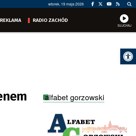
wtorek, 19 maja 2026
REKLAMA
RADIO ZACHÓD
SŁUCHAJ
Ot
renem
alfabet gorzowski