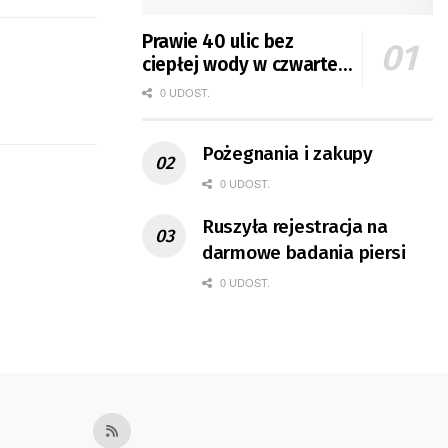
Prawie 40 ulic bez
ciepłej wody w czwartek
i piątek
0 UDOST.
Pożegnania i zakupy
0 UDOST.
Ruszyła rejestracja na
darmowe badania piersi
0 UDOST.