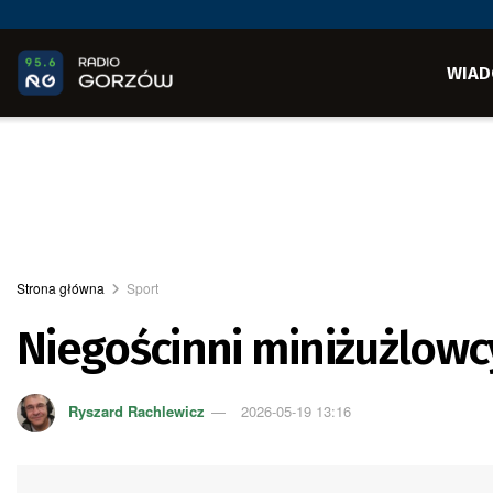
WIAD
Strona główna
Sport
Niegościnni miniżużlowc
Ryszard Rachlewicz
2026-05-19 13:16