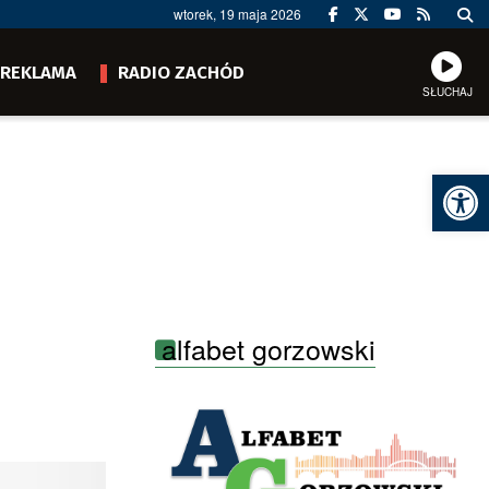
wtorek, 19 maja 2026
REKLAMA
RADIO ZACHÓD
SŁUCHAJ
Ot
alfabet gorzowski