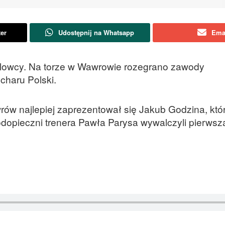
ter
Udostępnij na Whatsapp
Ema
użlowcy. Na torze w Wawrowie rozegrano zawody
charu Polski.
ów najlepiej zaprezentował się Jakub Godzina, któr
dopieczni trenera Pawła Parysa wywalczyli pierwszą 