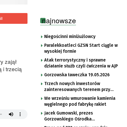
najnowsze
il
Niegościnni miniżużlowcy
Paralekkoatleci GZSN Start ciągle w
wysokiej formie
Atak terrorystyczny i sprawne
y zajął
działanie służb czyli ćwiczenia w AJP
i trzecią
Gorzowska ławeczka 19.05.2026
Trzech nowych inwestorów
zainteresowanych terenem przy
Mironickiej
We wrześniu wmurowanie kamienia
węgielnego pod fabrykę rakiet
Jacek Gumowski, prezes
Gorzowskiego Ośrodka
Technologicznego