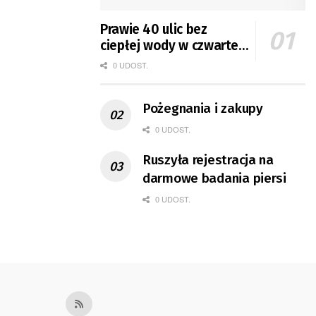
Prawie 40 ulic bez
ciepłej wody w czwartek
i piątek
0 UDOST.
Pożegnania i zakupy
0 UDOST.
Ruszyła rejestracja na
darmowe badania piersi
0 UDOST.