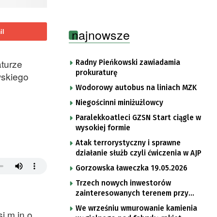
najnowsze
il
aturze
Radny Pieńkowski zawiadamia
prokuraturę
wskiego
Wodorowy autobus na liniach MZK
Niegościnni miniżużlowcy
Paralekkoatleci GZSN Start ciągle w
wysokiej formie
Atak terrorystyczny i sprawne
działanie służb czyli ćwiczenia w AJP
Gorzowska ławeczka 19.05.2026
Trzech nowych inwestorów
zainteresowanych terenem przy
Mironickiej
We wrześniu wmurowanie kamienia
i m.in o