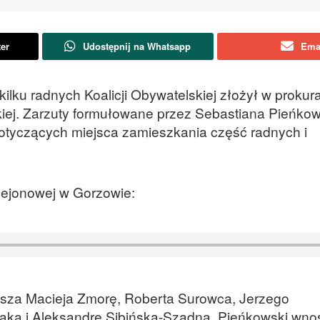
ter
Udostępnij na Whatsapp
Ema
lku radnych Koalicji Obywatelskiej złożył w prokur
kiej. Zarzuty formułowane przez Sebastiana Pieńko
otyczących miejsca zamieszkania część radnych i
Rejonowej w Gorzowie:
usza Macieja Zmorę, Roberta Surowca, Jerzego
aka i Aleksandrę Sibińską-Szadną. Pieńkowski wnos