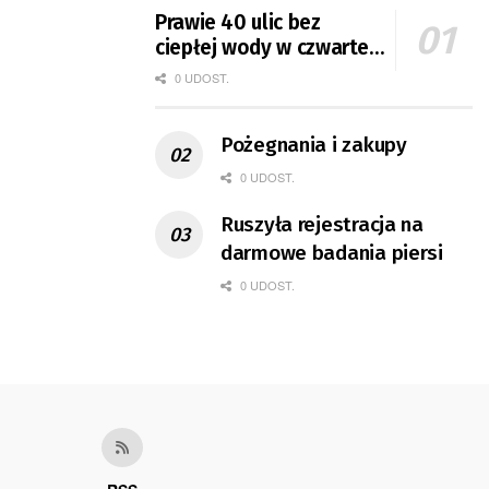
Prawie 40 ulic bez
ciepłej wody w czwartek
i piątek
0 UDOST.
Pożegnania i zakupy
0 UDOST.
Ruszyła rejestracja na
darmowe badania piersi
0 UDOST.