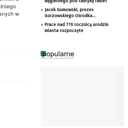
węgielnego pod fabrykę rakiet
atniego
Jacek Gumowski, prezes
zanych w
Gorzowskiego Ośrodka
Technologicznego
Prace nad 770 rocznicą urodzin
miasta rozpoczęte
popularne