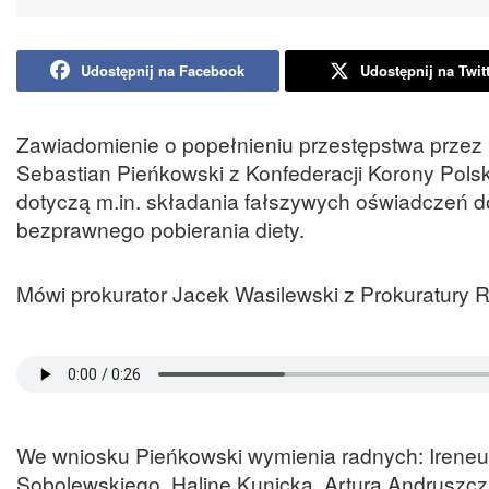
Udostępnij na Facebook
Udostępnij na Twit
Zawiadomienie o popełnieniu przestępstwa przez ki
Sebastian Pieńkowski z Konfederacji Korony Pols
dotyczą m.in. składania fałszywych oświadczeń d
bezprawnego pobierania diety.
Mówi prokurator Jacek Wasilewski z Prokuratury 
We wniosku Pieńkowski wymienia radnych: Irene
Sobolewskiego, Halinę Kunicką, Artura Andruszcz