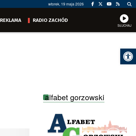
wtorek, 19 maja 2026
REKLAMA
RADIO ZACHÓD
SŁUCHAJ
Ot
alfabet gorzowski