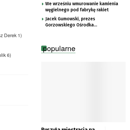
Mironickiej
We wrześniu wmurowanie kamienia
węgielnego pod fabrykę rakiet
Jacek Gumowski, prezes
Gorzowskiego Ośrodka
Technologicznego
sz Derek 1)
popularne
lik 6)
Ruszyła rejestracja na