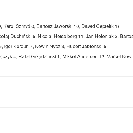
9, Karol Szmyd 0, Bartosz Jaworski 10, Dawid Cepielik 1)
ołaj Duchiński 5, Nicolai Heiselberg 11, Jan Heleniak 3, Barto
9, Igor Kordun 7, Kewin Nycz 3, Hubert Jabłoński 5)
czyk 4, Rafał Grzędziński 1, Mikkel Andersen 12, Marcel Kowo