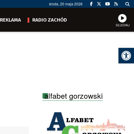
środa, 20 maja 2026
REKLAMA
RADIO ZACHÓD
SŁUCHAJ
Ot
alfabet gorzowski