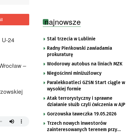
najnowsze
il
u U-24
Stal trzecia w Lublinie
Radny Pieńkowski zawiadamia
prokuraturę
Wodorowy autobus na liniach MZK
 Wrocław –
Niegościnni miniżużlowcy
Paralekkoatleci GZSN Start ciągle w
wysokiej formie
rzowskiej
Atak terrorystyczny i sprawne
działanie służb czyli ćwiczenia w AJP
Gorzowska ławeczka 19.05.2026
Trzech nowych inwestorów
zainteresowanych terenem przy