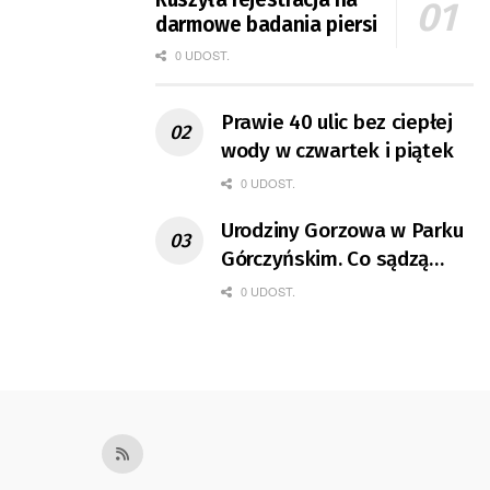
darmowe badania piersi
0 UDOST.
Prawie 40 ulic bez ciepłej
wody w czwartek i piątek
0 UDOST.
Urodziny Gorzowa w Parku
Górczyńskim. Co sądzą
mieszkańcy?
0 UDOST.