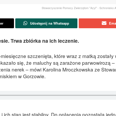
Stowarzyszenie Pomocy Zwierzętom "Azyl" - Schronisko 
ter
Udostępnij na Whatsapp
Ema
ie. Trwa zbiórka na ich leczenie.
5-miesięczne szczenięta, które wraz z matką został
 okazało się, że maluchy są zarażone parwowirozą –
zenia nerek – mówi Karolina Mroczkowska ze Stowa
niskiem w Gorzowie.
i ich stan jest stabilny. Do opłacenia pozostała jedn