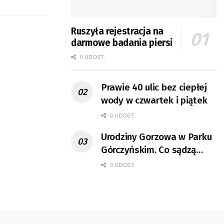
Ruszyła rejestracja na
darmowe badania piersi
0 UDOST.
Prawie 40 ulic bez ciepłej
wody w czwartek i piątek
0 UDOST.
Urodziny Gorzowa w Parku
Górczyńskim. Co sądzą
mieszkańcy?
0 UDOST.