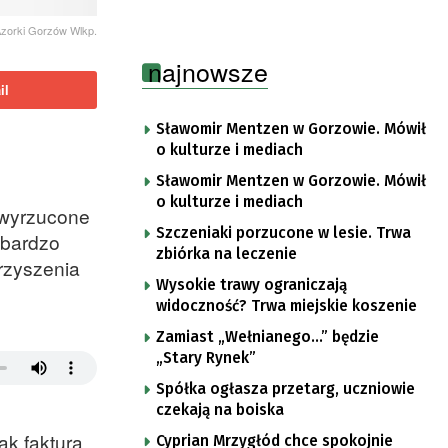
Azorki Gorzów Wlkp.
najnowsze
il
Sławomir Mentzen w Gorzowie. Mówił
o kulturze i mediach
Sławomir Mentzen w Gorzowie. Mówił
o kulturze i mediach
y wyrzucone
Szczeniaki porzucone w lesie. Trwa
 bardzo
zbiórka na leczenie
rzyszenia
Wysokie trawy ograniczają
widoczność? Trwa miejskie koszenie
Zamiast „Wełnianego…” będzie
„Stary Rynek”
Spółka ogłasza przetarg, uczniowie
czekają na boiska
ak faktura
Cyprian Mrzygłód chce spokojnie