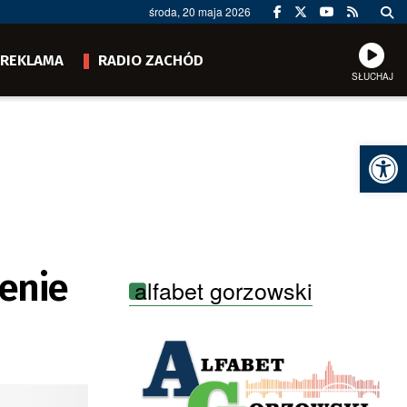
środa, 20 maja 2026
REKLAMA
RADIO ZACHÓD
SŁUCHAJ
Ot
zenie
alfabet gorzowski