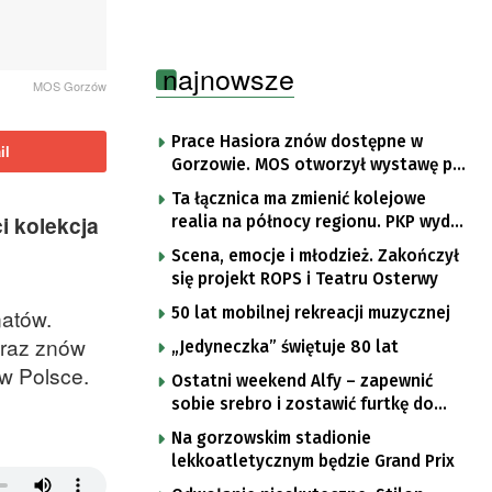
najnowsze
MOS Gorzów
Prace Hasiora znów dostępne w
il
Gorzowie. MOS otworzył wystawę po
remoncie
Ta łącznica ma zmienić kolejowe
 kolekcja
realia na północy regionu. PKP wyda
8 mln zł na projekt inwestycji
Scena, emocje i młodzież. Zakończył
się projekt ROPS i Teatru Osterwy
50 lat mobilnej rekreacji muzycznej
natów.
Teraz znów
„Jedyneczka” świętuje 80 lat
w Polsce.
Ostatni weekend Alfy – zapewnić
sobie srebro i zostawić furtkę do
złota
Na gorzowskim stadionie
lekkoatletycznym będzie Grand Prix