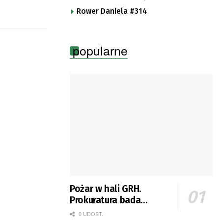
Rower Daniela #314
popularne
Pożar w hali GRH.
Prokuratura bada
okoliczności zdarzenia
0 UDOST.