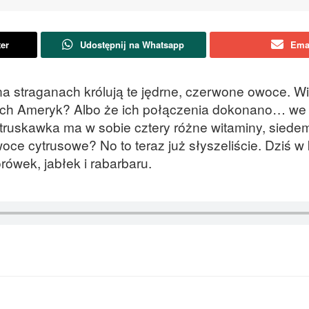
ter
Udostępnij na Whatsapp
Ema
 straganach królują te jędrne, czerwone owoce. Wie
ch Ameryk? Albo że ich połączenia dokonano… we f
na truskawka ma w sobie cztery różne witaminy, siede
ce cytrusowe? No to teraz już słyszeliście. Dziś w
ówek, jabłek i rabarbaru.