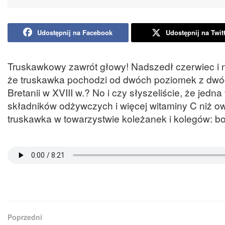
Udostępnij na Facebook
Udostępnij na Twit
Truskawkowy zawrót głowy! Nadszedł czerwiec i na
że truskawka pochodzi od dwóch poziomek z dwó
Bretanii w XVIII w.? No i czy słyszeliście, że jed
składników odżywczych i więcej witaminy C niż owo
truskawka w towarzystwie koleżanek i kolegów: bor
Poprzedni