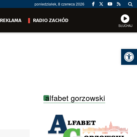
poniedziałek, 8 czerwca 2026
REKLAMA
RADIO ZACHÓD
SŁUCHAJ
Ot
alfabet gorzowski