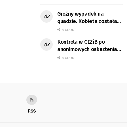
Groźny wypadek na
quadzie. Kobieta została
ranna
0 UDOST.
Kontrola w CEZiB po
anonimowych oskarżeniach
m.in. o mobbing
0 UDOST.
RSS