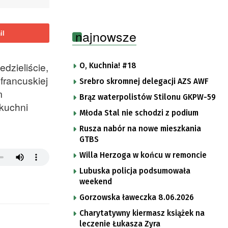
najnowsze
il
dzieliście,
O, Kuchnia! #18
rancuskiej
Srebro skromnej delegacji AZS AWF
m
Brąz waterpolistów Stilonu GKPW-59
 kuchni
Młoda Stal nie schodzi z podium
Rusza nabór na nowe mieszkania
GTBS
Willa Herzoga w końcu w remoncie
Lubuska policja podsumowała
weekend
Gorzowska ławeczka 8.06.2026
Charytatywny kiermasz książek na
leczenie Łukasza Zyra