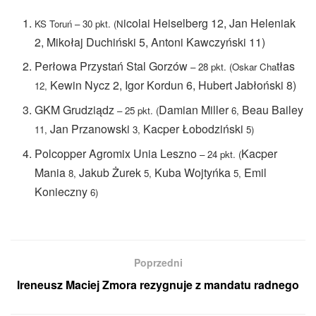
icolai Heiselberg 12, Jan Heleniak
KS Toruń – 30 pkt. (N
2, Mikołaj Duchiński 5, Antoni Kawczyński 11)
Perłowa Przystań Stal Gorzów
tłas
– 2
8 pkt. (Oskar Cha
Kewin Nycz 2, Igor Kordun 6, Hubert Jabłoński 8)
12,
GKM Grudziądz
Damian Miller
Beau Bailey
–
25 pkt. (
6,
Jan Przanowski
Kacper Łobodziński
11,
3,
5)
Polcopper Agromix Unia Leszno
Kacper
–
24 pkt. (
Mania
Jakub Żurek
Kuba Wojtyńka
Emil
8,
5,
5,
Konieczny
6)
Poprzedni
Ireneusz Maciej Zmora rezygnuje z mandatu radnego