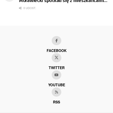
Morawiecki spotkali się z mieszkańcami
Gorzowa
0 UDOST.
FACEBOOK
TWITTER
YOUTUBE
RSS