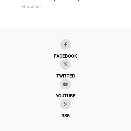
Gorzowa
0 UDOST.
FACEBOOK
TWITTER
YOUTUBE
RSS