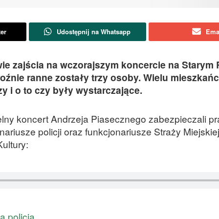
ter
Udostępnij na Whatsapp
Ema
e zajścia na wczorajszym koncercie na Starym 
groźnie ranne zostały trzy osoby. Wielu mieszkań
y i o to czy były wystarczające.
lny koncert Andrzeja Piasecznego zabezpieczali p
ariusze policji oraz funkcjonariusze Straży Miejskie
ultury:
a policja
.