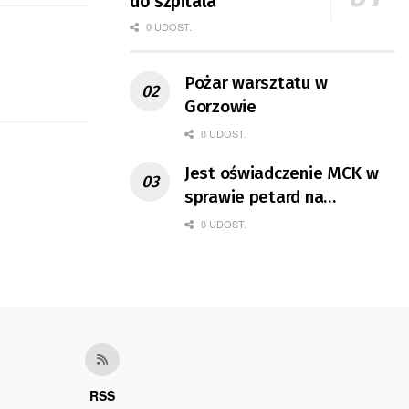
do szpitala
0 UDOST.
Pożar warsztatu w
Gorzowie
0 UDOST.
Jest oświadczenie MCK w
sprawie petard na
koncercie
0 UDOST.
RSS