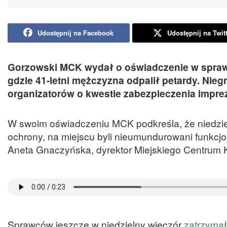
Udostępnij na Facebook
Udostępnij na Twit
Gorzowski MCK wydał o oświadczenie w sprawi
gdzie 41-letni mężczyzna odpalił petardy. Nie
organizatorów o kwestie zabezpieczenia imprez
W swoim oświadczeniu MCK podkreśla, że niedzie
ochrony, na miejscu byli nieumundurowani funkcjon
Aneta Gnaczyńska, dyrektor Miejskiego Centrum K
Sprawców jeszcze w niedzielny wieczór
zatrzymał