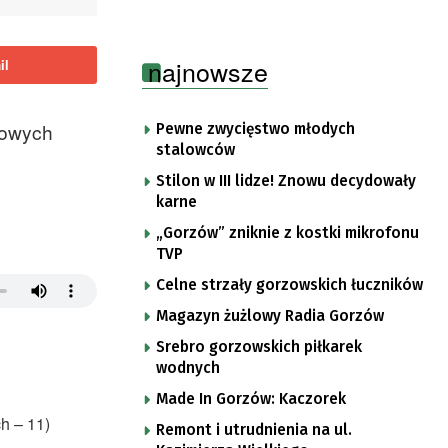
najnowsze
il
nowych
Pewne zwycięstwo młodych
stalowców
Stilon w III lidze! Znowu decydowały
karne
„Gorzów” zniknie z kostki mikrofonu
TVP
Celne strzały gorzowskich łuczników
Magazyn żużlowy Radia Gorzów
Srebro gorzowskich piłkarek
wodnych
Made In Gorzów: Kaczorek
h – 11)
Remont i utrudnienia na ul.