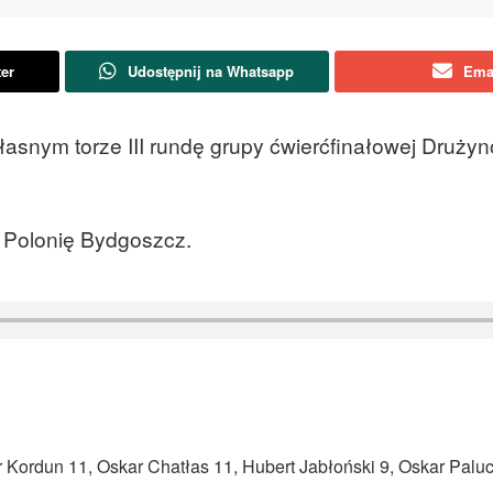
ter
Udostępnij na Whatsapp
Ema
łasnym torze III rundę grupy ćwierćfinałowej Druży
i Polonię Bydgoszcz.
 Kordun 11, Oskar Chatłas 11, Hubert Jabłoński 9, Oskar Paluc