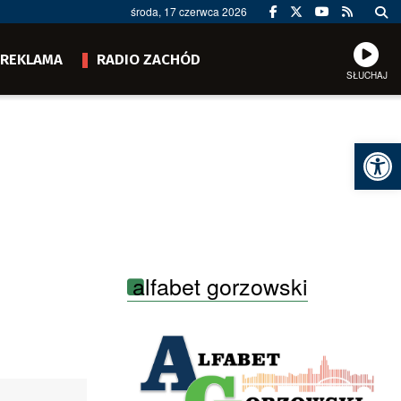
środa, 17 czerwca 2026
REKLAMA
RADIO ZACHÓD
SŁUCHAJ
Ot
alfabet gorzowski