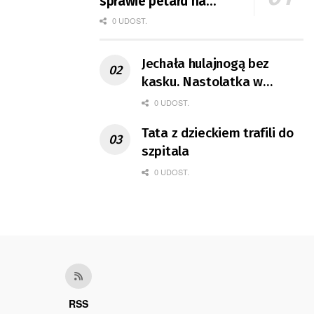
sprawie petard na
koncercie
0 UDOST.
Jechała hulajnogą bez
kasku. Nastolatka w
ciężkim stanie
0 UDOST.
Tata z dzieckiem trafili do
szpitala
0 UDOST.
RSS