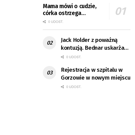
Mama mówi o cudzie,
córka ostrzega
rówieśników
0 UDOST.
Jack Holder z poważną
kontuzją. Bednar uskarża
się na ból barku
0 UDOST.
Rejestracja w szpitalu w
Gorzowie w nowym miejscu
0 UDOST.