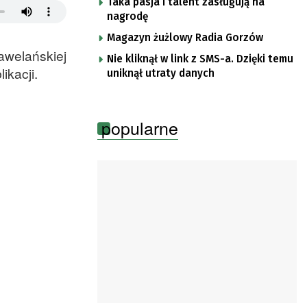
Taka pasja i talent zasługują na
nagrodę
Magazyn żużlowy Radia Gorzów
awelańskiej
Nie kliknął w link z SMS-a. Dzięki temu
ikacji.
uniknął utraty danych
popularne