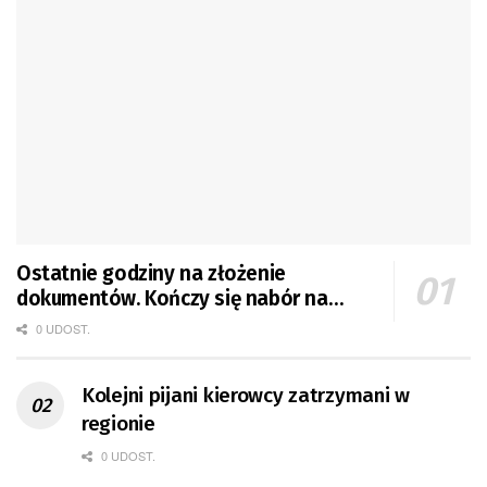
Ostatnie godziny na złożenie
dokumentów. Kończy się nabór na
mieszkania GTBS
0 UDOST.
Kolejni pijani kierowcy zatrzymani w
regionie
0 UDOST.