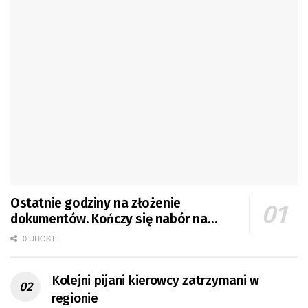
Ostatnie godziny na złożenie
dokumentów. Kończy się nabór na
mieszkania GTBS
0 UDOST.
Kolejni pijani kierowcy zatrzymani w
regionie