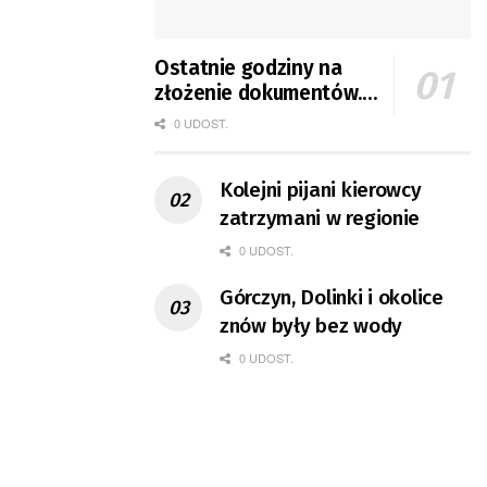
Ostatnie godziny na
złożenie dokumentów.
Kończy się nabór na
0 UDOST.
mieszkania GTBS
Kolejni pijani kierowcy
zatrzymani w regionie
0 UDOST.
Górczyn, Dolinki i okolice
znów były bez wody
0 UDOST.