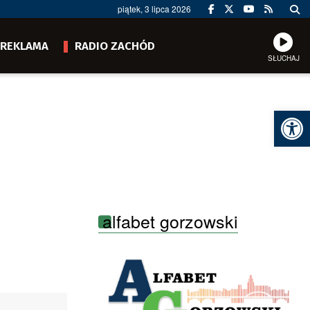
piątek, 3 lipca 2026
REKLAMA
RADIO ZACHÓD
SŁUCHAJ
Ot
alfabet gorzowski