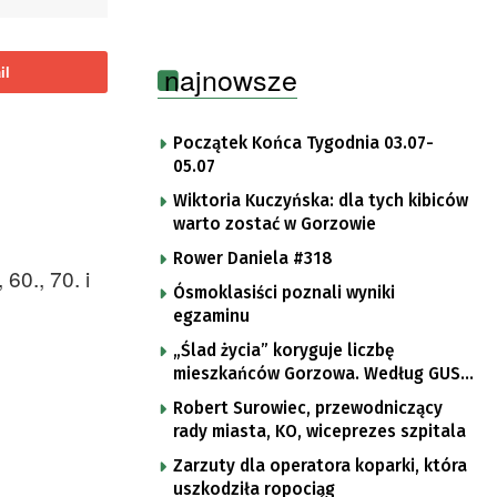
najnowsze
il
Początek Końca Tygodnia 03.07-
05.07
Wiktoria Kuczyńska: dla tych kibiców
warto zostać w Gorzowie
Rower Daniela #318
60., 70. i
Ósmoklasiści poznali wyniki
egzaminu
„Ślad życia” koryguje liczbę
mieszkańców Gorzowa. Według GUS-
u jest ich 131 tys.
Robert Surowiec, przewodniczący
rady miasta, KO, wiceprezes szpitala
Zarzuty dla operatora koparki, która
uszkodziła ropociąg