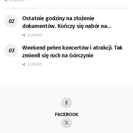
0 UDOST.
Ostatnie godziny na złożenie
dokumentów. Kończy się nabór na
mieszkania GTBS
0 UDOST.
Weekend pełen koncertów i atrakcji. Tak
zmienił się ruch na Górczynie
0 UDOST.
FACEBOOK