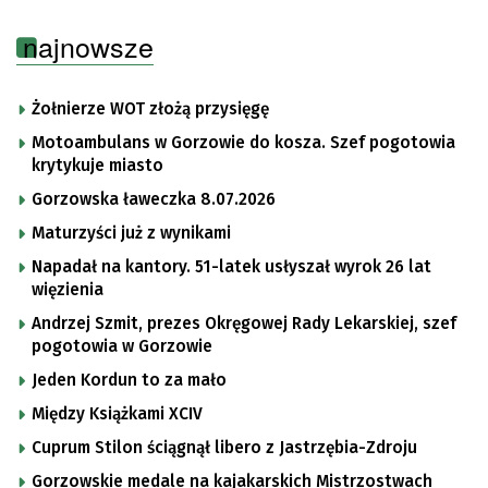
najnowsze
Żołnierze WOT złożą przysięgę
Motoambulans w Gorzowie do kosza. Szef pogotowia
krytykuje miasto
Gorzowska ławeczka 8.07.2026
Maturzyści już z wynikami
Napadał na kantory. 51-latek usłyszał wyrok 26 lat
więzienia
Andrzej Szmit, prezes Okręgowej Rady Lekarskiej, szef
pogotowia w Gorzowie
Jeden Kordun to za mało
Między Książkami XCIV
Cuprum Stilon ściągnął libero z Jastrzębia-Zdroju
Gorzowskie medale na kajakarskich Mistrzostwach