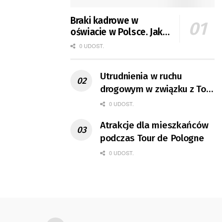
Braki kadrowe w
oświacie w Polsce. Jak
jest w Gorzowie?
0 UDOST.
Utrudnienia w ruchu
drogowym w związku z Tour
de Pologne
0 UDOST.
Atrakcje dla mieszkańców
podczas Tour de Pologne
0 UDOST.