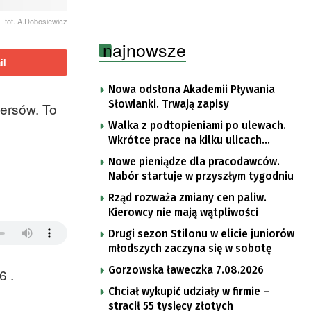
fot. A.Dobosiewicz
najnowsze
il
Nowa odsłona Akademii Pływania
Słowianki. Trwają zapisy
wersów. To
Walka z podtopieniami po ulewach.
Wkrótce prace na kilku ulicach
Gorzowa
Nowe pieniądze dla pracodawców.
Nabór startuje w przyszłym tygodniu
Rząd rozważa zmiany cen paliw.
Kierowcy nie mają wątpliwości
Drugi sezon Stilonu w elicie juniorów
młodszych zaczyna się w sobotę
Gorzowska ławeczka 7.08.2026
6 .
Chciał wykupić udziały w firmie –
stracił 55 tysięcy złotych