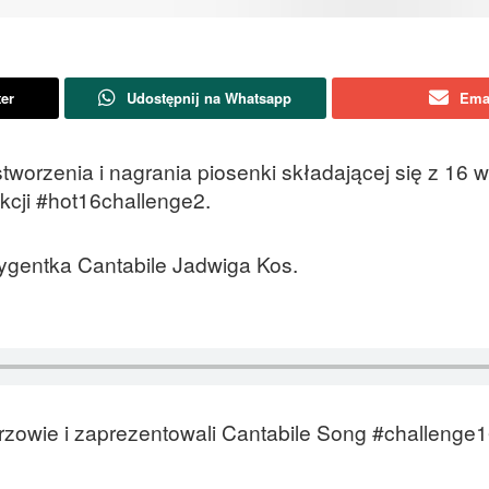
ter
Udostępnij na Whatsapp
Ema
worzenia i nagrania piosenki składającej się z 16 
kcji #hot16challenge2.
ygentka Cantabile Jadwiga Kos.
rzowie i zaprezentowali Cantabile Song #challenge1