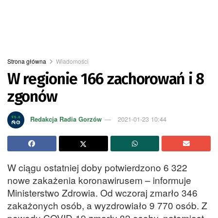
Strona główna
Wiadomości
W regionie 166 zachorowań i 8
zgonów
Redakcja Radia Gorzów
2021-01-23 10:44
W ciągu ostatniej doby potwierdzono 6 322
nowe zakażenia koronawirusem – informuje
Ministerstwo Zdrowia. Od wczoraj zmarło 346
zakażonych osób, a wyzdrowiało 9 770 osób. Z
powodu COVID-19 zmarły 82 osoby, natomiast