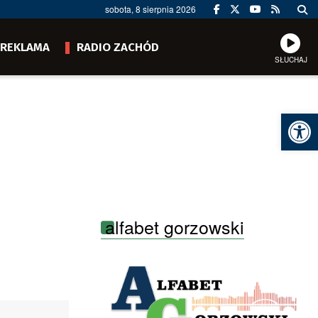
sobota, 8 sierpnia 2026
REKLAMA
RADIO ZACHÓD
SŁUCHAJ
Ot
alfabet gorzowski