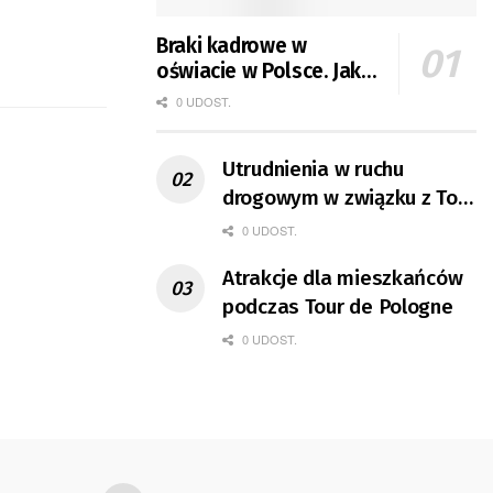
Braki kadrowe w
oświacie w Polsce. Jak
jest w Gorzowie?
0 UDOST.
Utrudnienia w ruchu
drogowym w związku z Tour
de Pologne
0 UDOST.
Atrakcje dla mieszkańców
podczas Tour de Pologne
0 UDOST.