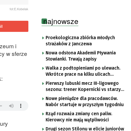
fot:E.Kobelak
najnowsze
il
Proekologiczna zbiórka młodych
strażaków z Janczewa
uzeum i
y w sferze
Nowa odsłona Akademii Pływania
Słowianki. Trwają zapisy
Walka z podtopieniami po ulewach.
Wkrótce prace na kilku ulicach
:
Gorzowa
Pierwszy lubuski mecz III-ligowego
sezonu: trener Kopernicki vs starzy
znajomi
Nowe pieniądze dla pracodawców.
Nabór startuje w przyszłym tygodniu
Rząd rozważa zmiany cen paliw.
Kierowcy nie mają wątpliwości
tury
Drugi sezon Stilonu w elicie juniorów