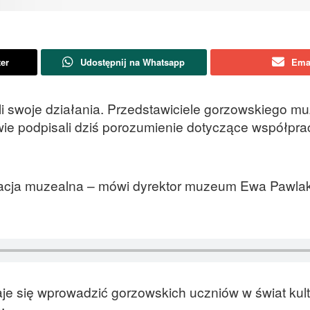
ter
Udostępnij na Whatsapp
Ema
ali swoje działania. Przedstawiciele gorzowskiego m
 podpisali dziś porozumienie dotyczące współprac
acja muzealna – mówi dyrektor muzeum Ewa Pawlak
aje się wprowadzić gorzowskich uczniów w świat kul
: