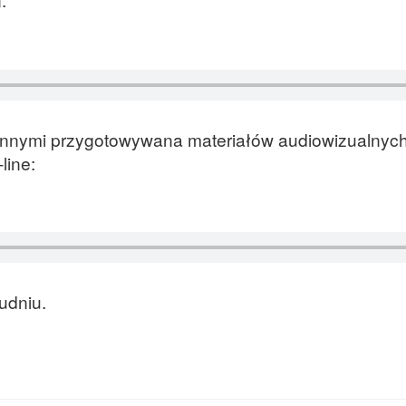
 innymi przygotowywana materiałów audiowizualnyc
line:
udniu.