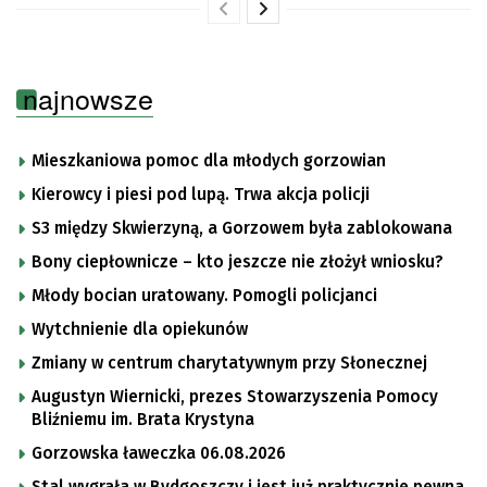
najnowsze
Mieszkaniowa pomoc dla młodych gorzowian
Kierowcy i piesi pod lupą. Trwa akcja policji
S3 między Skwierzyną, a Gorzowem była zablokowana
Bony ciepłownicze – kto jeszcze nie złożył wniosku?
Młody bocian uratowany. Pomogli policjanci
Wytchnienie dla opiekunów
Zmiany w centrum charytatywnym przy Słonecznej
Augustyn Wiernicki, prezes Stowarzyszenia Pomocy
Bliźniemu im. Brata Krystyna
Gorzowska ławeczka 06.08.2026
Stal wygrała w Bydgoszczy i jest już praktycznie pewna