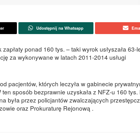
ter
Udostępnij na Whatsapp
Ema
k zapłaty ponad 160 tys. – taki wyrok usłyszała 63-l
ację za wykonywane w latach 2011-2014 usługi
ę od pacjentów, których leczyła w gabinecie prywatn
. W ten sposób bezprawnie uzyskała z NFZ-u 160 tys.
a była przez policjantów zwalczających przestępc
zowie oraz Prokuraturę Rejonową .