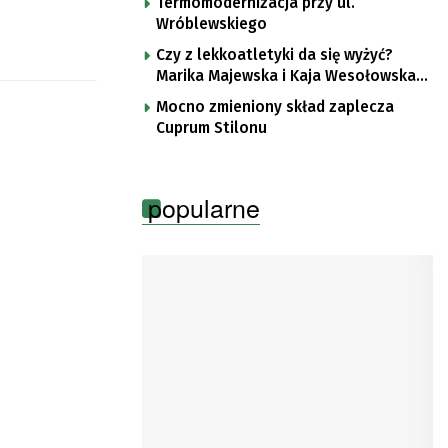
Termomodernizacja przy ul.
Wróblewskiego
Czy z lekkoatletyki da się wyżyć?
Marika Majewska i Kaja Wesołowska
o płotkarskiej codzienności
Mocno zmieniony skład zaplecza
Cuprum Stilonu
popularne