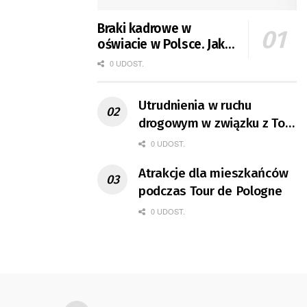
Braki kadrowe w
oświacie w Polsce. Jak
jest w Gorzowie?
0 UDOST.
Utrudnienia w ruchu
drogowym w związku z Tour
de Pologne
0 UDOST.
Atrakcje dla mieszkańców
podczas Tour de Pologne
0 UDOST.