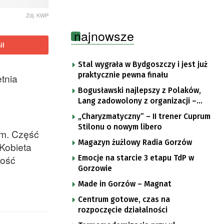
Zdj. KWP
najnowsze
il
Stal wygrała w Bydgoszczy i jest już
praktycznie pewna finału
etnia
Bogusławski najlepszy z Polaków,
Lang zadowolony z organizacji –
komentarze po trzecim etapie Tour
„Charyzmatyczny” – II trener Cuprum
de Pologne
Stilonu o nowym libero
ym. Część
Magazyn żużlowy Radia Gorzów
 Kobieta
zość
Emocje na starcie 3 etapu TdP w
Gorzowie
Made in Gorzów – Magnat
Centrum gotowe, czas na
rozpoczęcie działalności