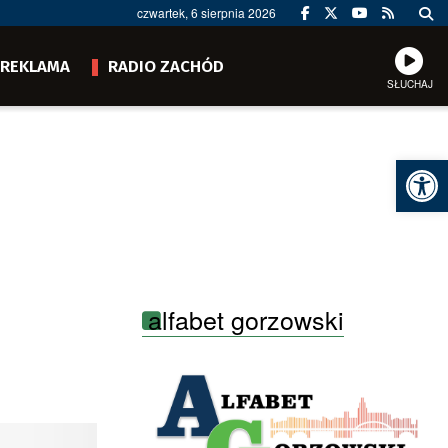
czwartek, 6 sierpnia 2026
REKLAMA
RADIO ZACHÓD
SŁUCHAJ
Ot
alfabet gorzowski