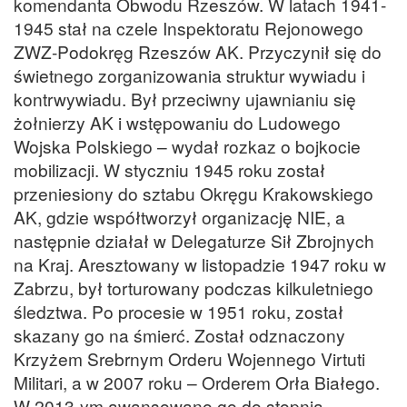
komendanta Obwodu Rzeszów. W latach 1941-
1945 stał na czele Inspektoratu Rejonowego
ZWZ-Podokręg Rzeszów AK. Przyczynił się do
świetnego zorganizowania struktur wywiadu i
kontrwywiadu. Był przeciwny ujawnianiu się
żołnierzy AK i wstępowaniu do Ludowego
Wojska Polskiego – wydał rozkaz o bojkocie
mobilizacji. W styczniu 1945 roku został
przeniesiony do sztabu Okręgu Krakowskiego
AK, gdzie współtworzył organizację NIE, a
następnie działał w Delegaturze Sił Zbrojnych
na Kraj. Aresztowany w listopadzie 1947 roku w
Zabrzu, był torturowany podczas kilkuletniego
śledztwa. Po procesie w 1951 roku, został
skazany go na śmierć. Został odznaczony
Krzyżem Srebrnym Orderu Wojennego Virtuti
Militari, a w 2007 roku – Orderem Orła Białego.
W 2013-ym awansowano go do stopnia