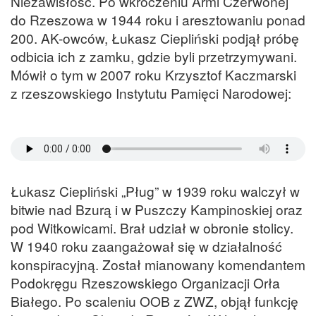
Niezawisłość. Po wkroczeniu Armi Czerwonej
do Rzeszowa w 1944 roku i aresztowaniu ponad
200. AK-owców, Łukasz Ciepliński podjął próbę
odbicia ich z zamku, gdzie byli przetrzymywani.
Mówił o tym w 2007 roku Krzysztof Kaczmarski
z rzeszowskiego Instytutu Pamięci Narodowej:
Łukasz Ciepliński „Pług” w 1939 roku walczył w
bitwie nad Bzurą i w Puszczy Kampinoskiej oraz
pod Witkowicami. Brał udział w obronie stolicy.
W 1940 roku zaangażował się w działalność
konspiracyjną. Został mianowany komendantem
Podokręgu Rzeszowskiego Organizacji Orła
Białego. Po scaleniu OOB z ZWZ, objął funkcję