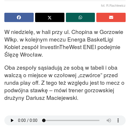
fot. R.Rachlewicz
W niedzielę, w hali przy ul. Chopina w Gorzowie
Wlkp. w kolejnym meczu Energa BasketLigi
Kobiet zespół InvestInTheWest ENEI podejmie
Ślęzę Wrocław.
Oba zespoły sąsiadują ze sobą w tabeli i oba
walczą o miejsce w czołowej „czwórce” przed
runda play off. Z tego też względu jest to mecz o
podwójna stawkę – mówi trener gorzowskiej
drużyny Dariusz Maciejewski.