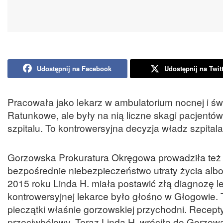
Udostępnij na Facebook
Udostępnij na Twit
Pracowała jako lekarz w ambulatorium nocnej i 
Ratunkowe, ale były na nią liczne skagi pacjentó
szpitalu. To kontrowersyjna decyzja władz szpitala, 
Gorzowska Prokuratura Okręgowa prowadziła też 
bezpośrednie niebezpieczeństwo utraty życia alb
2015 roku Linda H. miała postawić złą diagnozę le
kontrowersyjnej lekarce było głośno w Głogowie. 
pieczątki właśnie gorzowskiej przychodni. Recepty 
przeciwbólowy. Teraz Linda H. wróciła do Gorzow