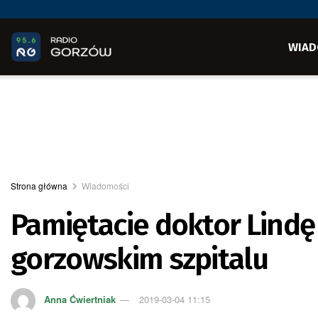
WIAD
Strona główna
Wiadomości
Pamiętacie doktor Lindę 
gorzowskim szpitalu
Anna Ćwiertniak
2019-03-04 11:15