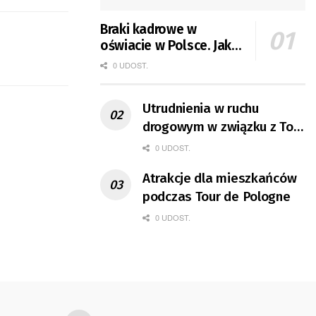
Braki kadrowe w
oświacie w Polsce. Jak
jest w Gorzowie?
0 UDOST.
Utrudnienia w ruchu
drogowym w związku z Tour
de Pologne
0 UDOST.
Atrakcje dla mieszkańców
podczas Tour de Pologne
0 UDOST.