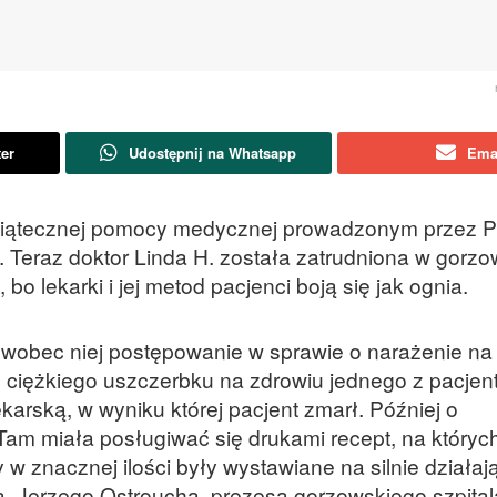
ter
Udostępnij na Whatsapp
Ema
świątecznej pomocy medycznej prowadzonym przez 
w. Teraz doktor Linda H. została zatrudniona w gorz
bo lekarki i jej metod pacjenci boją się jak ognia.
wobec niej postępowanie w sprawie o narażenie na
o ciężkiego uszczerbku na zdrowiu jednego z pacjen
karską, w wyniku której pacjent zmarł. Później o
Tam miała posługiwać się drukami recept, na których
w znacznej ilości były wystawiane na silnie działaj
a. Jerzego Ostroucha, prezesa gorzowskiego szpital