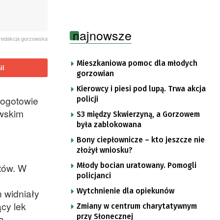
najnowsze
redakcja gorzowska
Mieszkaniowa pomoc dla młodych
il
gorzowian
Kierowcy i piesi pod lupą. Trwa akcja
Pogotowie
policji
owskim
S3 między Skwierzyną, a Gorzowem
była zablokowana
Bony ciepłownicze – kto jeszcze nie
złożył wniosku?
Młody bocian uratowany. Pomogli
tów. W
policjanci
Wytchnienie dla opiekunów
 widniały
ący lek
Zmiany w centrum charytatywnym
przy Słonecznej
a