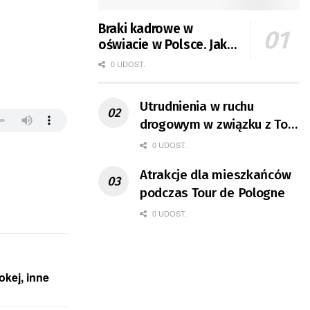
Braki kadrowe w
oświacie w Polsce. Jak
jest w Gorzowie?
0 UDOST.
Utrudnienia w ruchu
drogowym w związku z Tour
de Pologne
0 UDOST.
Atrakcje dla mieszkańców
podczas Tour de Pologne
0 UDOST.
okej, inne