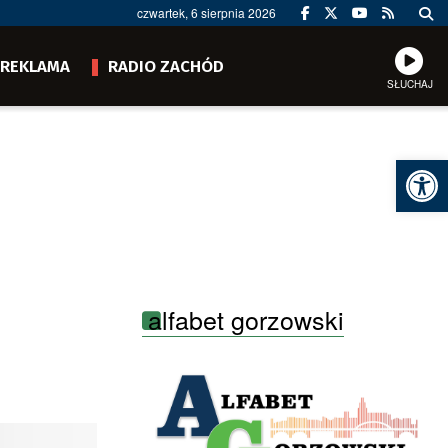
czwartek, 6 sierpnia 2026
REKLAMA
RADIO ZACHÓD
SŁUCHAJ
Ot
alfabet gorzowski