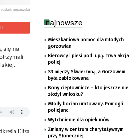
redakcja gorzowska
najnowsze
il
Mieszkaniowa pomoc dla młodych
gorzowian
 się na
otrzymali
Kierowcy i piesi pod lupą. Trwa akcja
policji
skiej.
S3 między Skwierzyną, a Gorzowem
była zablokowana
Bony ciepłownicze – kto jeszcze nie
złożył wniosku?
Młody bocian uratowany. Pomogli
policjanci
Wytchnienie dla opiekunów
Zmiany w centrum charytatywnym
kreśla Eliza
przy Słonecznej