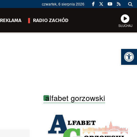
czwartek, 6 sierpnia 2026
REKLAMA
RADIO ZACHÓD
SŁUCHAJ
Ot
alfabet gorzowski