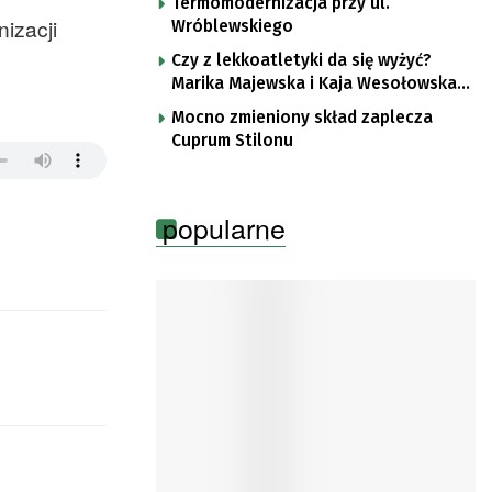
Termomodernizacja przy ul.
nizacji
Wróblewskiego
Czy z lekkoatletyki da się wyżyć?
Marika Majewska i Kaja Wesołowska
o płotkarskiej codzienności
Mocno zmieniony skład zaplecza
Cuprum Stilonu
popularne