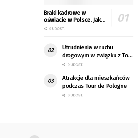
Braki kadrowe w
oświacie w Polsce. Jak
jest w Gorzowie?
0 UDOST.
Utrudnienia w ruchu
drogowym w związku z Tour
de Pologne
0 UDOST.
Atrakcje dla mieszkańców
podczas Tour de Pologne
0 UDOST.