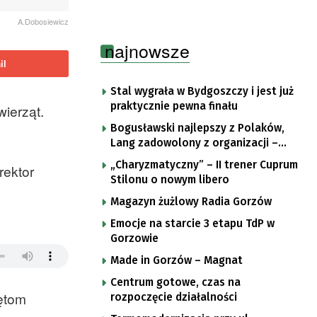
A.Dobosiewicz
najnowsze
il
Stal wygrała w Bydgoszczy i jest już
praktycznie pewna finału
ierząt.
Bogusławski najlepszy z Polaków,
Lang zadowolony z organizacji –
komentarze po trzecim etapie Tour
„Charyzmatyczny” – II trener Cuprum
rektor
de Pologne
Stilonu o nowym libero
Magazyn żużlowy Radia Gorzów
Emocje na starcie 3 etapu TdP w
Gorzowie
Made in Gorzów – Magnat
Centrum gotowe, czas na
zętom
rozpoczęcie działalności