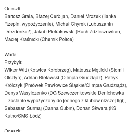
Odeszli:
Bartosz Grala, Błażej Cerbijan, Daniel Mrozek (Ilanka
Rzepin, wypożyczenie), Michał Chyrek (Lubuszanin
Drezdenko?), Jakub Pietrakowski (Ruch Zdzieszowice),
Maciej Kraśnicki (Chemik Police)
Warta:
Przybyli:
Wiktor Witt (Kotwica Kołobrzeg), Mateusz Mętlicki (Stomil
Olsztyn), Adrian Bielawski (Olimpia Grudziądz), Patryk
Królczyk (Pniówek Pawłowice Śląskie/Olimpia Grudziądz),
Denys Wasylczenko (DG Szewczenkowskie Denichowka
– zostanie wypożyczony do jednego z klubów niższej ligi),
Sebastian Surmaj (Carina Gubin), Dorian Skwara (KS
Kutno/SMS Łódź)
Odeszli: