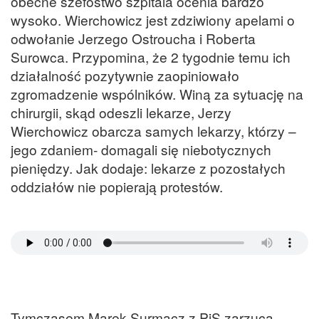
obecne szefostwo szpitala ocenia bardzo
wysoko. Wierchowicz jest zdziwiony apelami o
odwołanie Jerzego Ostroucha i Roberta
Surowca. Przypomina, że 2 tygodnie temu ich
działalność pozytywnie zaopiniowało
zgromadzenie wspólników. Winą za sytuację na
chirurgii, skąd odeszli lekarze, Jerzy
Wierchowicz obarcza samych lekarzy, którzy –
jego zdaniem- domagali się niebotycznych
pieniędzy. Jak dodaje: lekarze z pozostałych
oddziałów nie popierają protestów.
Tymczasem Marek Surmacz z PiS zarzuca