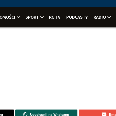
OMOŚCI
SPORT
RG TV
PODCASTY
RADIO
ter
Udostępnij na Whatsapp
Ema