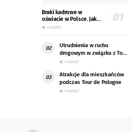
Braki kadrowe w
oświacie w Polsce. Jak
jest w Gorzowie?
0 UDOST.
Utrudnienia w ruchu
drogowym w związku z Tour
de Pologne
0 UDOST.
Atrakcje dla mieszkańców
podczas Tour de Pologne
0 UDOST.