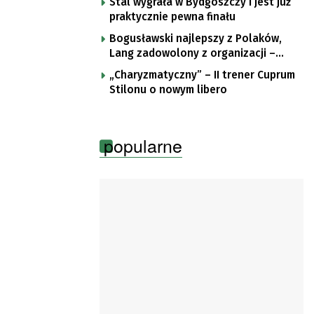
Stal wygrała w Bydgoszczy i jest już
praktycznie pewna finału
Bogusławski najlepszy z Polaków,
Lang zadowolony z organizacji –
komentarze po trzecim etapie Tour
„Charyzmatyczny” – II trener Cuprum
de Pologne
Stilonu o nowym libero
popularne