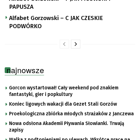
PAPUSZA
Alfabet Gorzowski – C JAK CZESKIE
PODWÓRKO
najnowsze
Gorcon wystartował! Cały weekend pod znakiem
fantastyki, gier i popkultury
Koniec ligowych wakacji dla Gezet Stali Gorzów
Proekologiczna zbiórka młodych strażaków z Janczewa
Nowa odsłona Akademii Pływania Słowianki. Trwają
zapisy
Walka z podtopieniami po ulewach. Wkrótce prace na