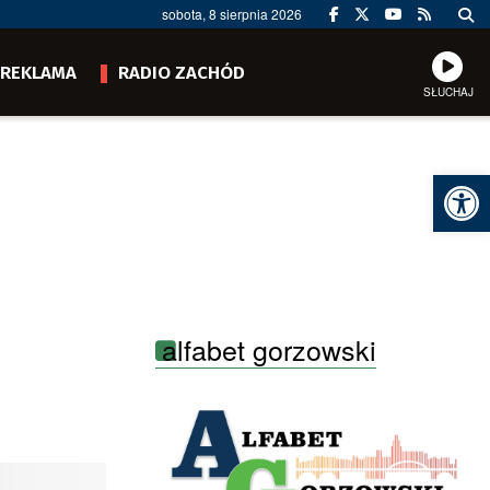
sobota, 8 sierpnia 2026
REKLAMA
RADIO ZACHÓD
SŁUCHAJ
Ot
alfabet gorzowski