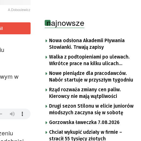
A.Dobosiewicz
najnowsze
il
Nowa odsłona Akademii Pływania
Słowianki. Trwają zapisy
iu
Walka z podtopieniami po ulewach.
Wkrótce prace na kilku ulicach
Gorzowa
Nowe pieniądze dla pracodawców.
bowym w
Nabór startuje w przyszłym tygodniu
Rząd rozważa zmiany cen paliw.
Kierowcy nie mają wątpliwości
Drugi sezon Stilonu w elicie juniorów
młodszych zaczyna się w sobotę
Gorzowska ławeczka 7.08.2026
zeniu
Chciał wykupić udziały w firmie –
stracił 55 tysięcy złotych
podobniej