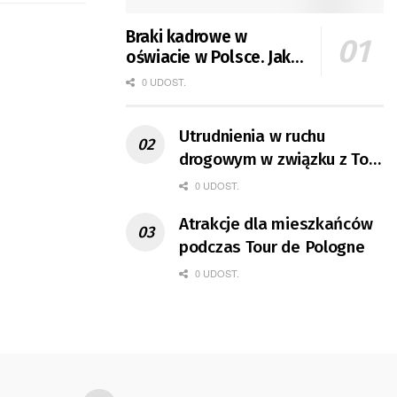
Braki kadrowe w
oświacie w Polsce. Jak
jest w Gorzowie?
0 UDOST.
Utrudnienia w ruchu
drogowym w związku z Tour
de Pologne
0 UDOST.
Atrakcje dla mieszkańców
podczas Tour de Pologne
0 UDOST.