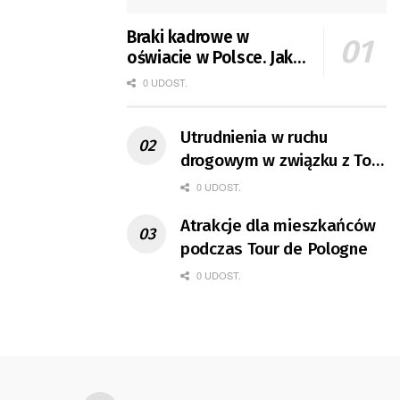
Braki kadrowe w
oświacie w Polsce. Jak
jest w Gorzowie?
0 UDOST.
Utrudnienia w ruchu
drogowym w związku z Tour
de Pologne
0 UDOST.
Atrakcje dla mieszkańców
podczas Tour de Pologne
0 UDOST.