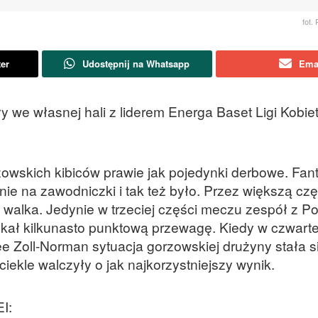
fot.
ter
Udostępnij na Whatsapp
Ema
 we własnej hali z liderem Energa Baset Ligi Kobi
owskich kibiców prawie jak pojedynki derbowe. Fan
e na zawodniczki i tak też było. Przez większą cz
 walka. Jedynie w trzeciej części meczu zespół z P
kał kilkunasto punktową przewagę. Kiedy w czwarte
e Zoll-Norman sytuacja gorzowskiej drużyny stała s
ekle walczyły o jak najkorzystniejszy wynik.
I: