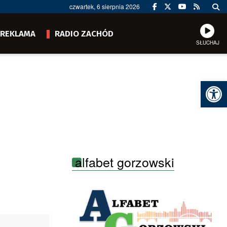
czwartek, 6 sierpnia 2026
REKLAMA
RADIO ZACHÓD
SŁUCHAJ
Ot
alfabet gorzowski