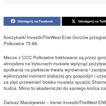
Udostępnij na Facebook
Udostępnij na Twit
Koszykarki InvestInTheWest Enei Gorzów przegrały
Polkowice 75:88.
Mecze z CCC Polkowice traktowane są przez gorz
atmosfera na trybunach musiała wpłynąć pozytywni
spotkania na parkiecie trwała wyrównana i zacięta
wykorzystał moment słabszej gry gospodyń i uzys
za pięć przewinień boisko musiała opuścić Sharne
trudna. Mimo to akademiczki do samego końca zaci
Dariusz Maciejewski – trener InvestInTheWest ENE