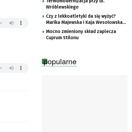
Termomodernizacja przy ul.
Wróblewskiego
Czy z lekkoatletyki da się wyżyć?
Marika Majewska i Kaja Wesołowska
o płotkarskiej codzienności
Mocno zmieniony skład zaplecza
Cuprum Stilonu
popularne