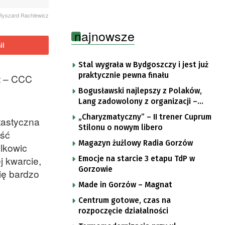
 Ryszard Rachlewicz
najnowsze
il
Stal wygrała w Bydgoszczy i jest już
praktycznie pewna finału
et – CCC
Bogusławski najlepszy z Polaków,
Lang zadowolony z organizacji –
komentarze po trzecim etapie Tour
„Charyzmatyczny” – II trener Cuprum
tastyczna
de Pologne
Stilonu o nowym libero
ęść
Magazyn żużlowy Radia Gorzów
olkowic
j kwarcie,
Emocje na starcie 3 etapu TdP w
Gorzowie
ię bardzo
Made in Gorzów – Magnat
Centrum gotowe, czas na
rozpoczęcie działalności