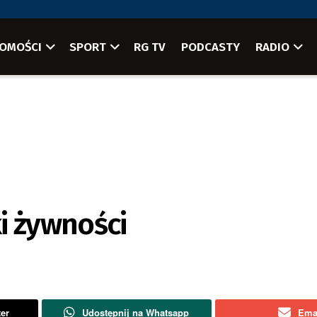
OMOŚCI
SPORT
RG TV
PODCASTY
RADIO
i żywności
ter
Udostępnij na Whatsapp
Ema