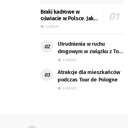
Braki kadrowe w
oświacie w Polsce. Jak
jest w Gorzowie?
0 UDOST.
Utrudnienia w ruchu
drogowym w związku z Tour
de Pologne
0 UDOST.
Atrakcje dla mieszkańców
podczas Tour de Pologne
0 UDOST.