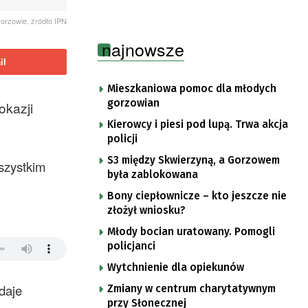
orzowie. źródło IPN
najnowsze
il
Mieszkaniowa pomoc dla młodych
gorzowian
okazji
Kierowcy i piesi pod lupą. Trwa akcja
policji
S3 między Skwierzyną, a Gorzowem
szystkim
była zablokowana
Bony ciepłownicze – kto jeszcze nie
złożył wniosku?
Młody bocian uratowany. Pomogli
policjanci
Wytchnienie dla opiekunów
daje
Zmiany w centrum charytatywnym
przy Słonecznej