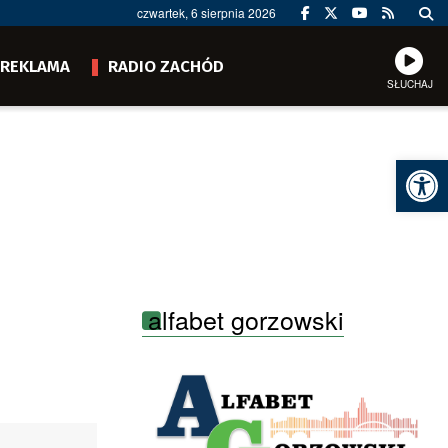
czwartek, 6 sierpnia 2026
REKLAMA
RADIO ZACHÓD
SŁUCHAJ
Ot
alfabet gorzowski