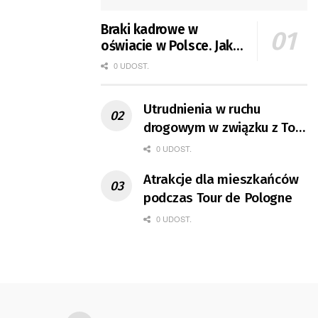
Braki kadrowe w
oświacie w Polsce. Jak
jest w Gorzowie?
0 UDOST.
Utrudnienia w ruchu
drogowym w związku z Tour
de Pologne
0 UDOST.
Atrakcje dla mieszkańców
podczas Tour de Pologne
0 UDOST.