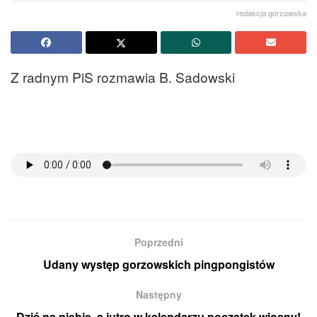
redakcja gorzowska
Z radnym PiS rozmawia B. Sadowski
Poprzedni
Udany występ gorzowskich pingpongistów
Następny
Dziś na niebie, a jutro w kalendarzu początek wiosny!