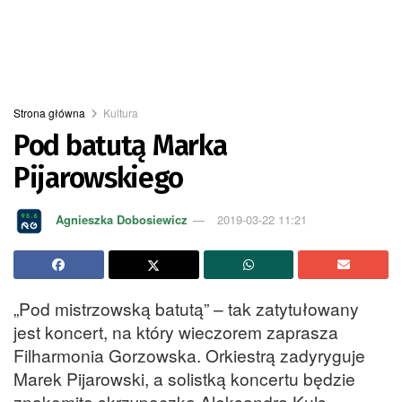
Strona główna
Kultura
Pod batutą Marka
Pijarowskiego
Agnieszka Dobosiewicz
2019-03-22 11:21
„Pod mistrzowską batutą” – tak zatytułowany
jest koncert, na który wieczorem zaprasza
Filharmonia Gorzowska. Orkiestrą zadyryguje
Marek Pijarowski, a solistką koncertu będzie
znakomita skrzypaczka Aleksandra Kuls.