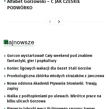
Alfabet Gorzowski – C JAK CZESKIE
PODWÓRKO
najnowsze
Gorcon wystartował! Cały weekend pod znakiem
fantastyki, gier i popkultury
Koniec ligowych wakacji dla Gezet Stali Gorzów
Proekologiczna zbiórka młodych strażaków z Janczewa
Nowa odsłona Akademii Pływania Słowianki. Trwają
zapisy
Walka z podtopieniami po ulewach. Wkrótce prace na
kilku ulicach Gorzowa
Pierwszy lubuski mecz III-ligowego sezonu: trener