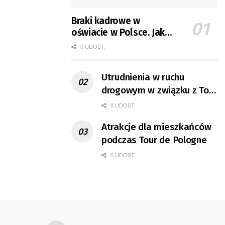
Braki kadrowe w
oświacie w Polsce. Jak
jest w Gorzowie?
0 UDOST.
Utrudnienia w ruchu
drogowym w związku z Tour
de Pologne
0 UDOST.
Atrakcje dla mieszkańców
podczas Tour de Pologne
0 UDOST.