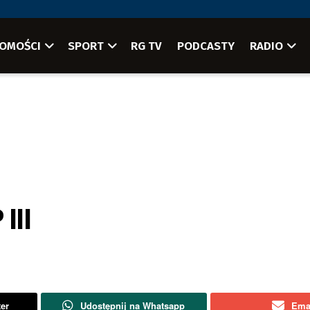
OMOŚCI
SPORT
RG TV
PODCASTY
RADIO
III
ter
Udostępnij na Whatsapp
Ema