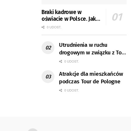
Braki kadrowe w
oświacie w Polsce. Jak
jest w Gorzowie?
0 UDOST.
Utrudnienia w ruchu
drogowym w związku z Tour
de Pologne
0 UDOST.
Atrakcje dla mieszkańców
podczas Tour de Pologne
0 UDOST.