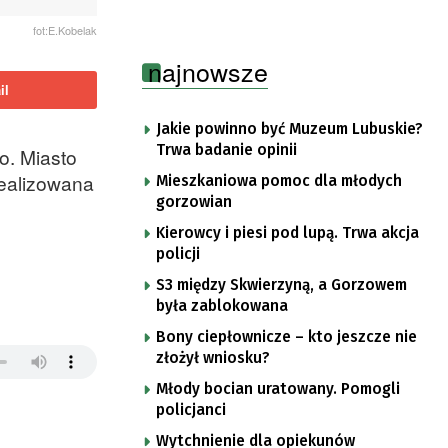
fot:E.Kobelak
najnowsze
il
Jakie powinno być Muzeum Lubuskie?
Trwa badanie opinii
o. Miasto
realizowana
Mieszkaniowa pomoc dla młodych
gorzowian
Kierowcy i piesi pod lupą. Trwa akcja
policji
S3 między Skwierzyną, a Gorzowem
była zablokowana
Bony ciepłownicze – kto jeszcze nie
złożył wniosku?
Młody bocian uratowany. Pomogli
policjanci
Wytchnienie dla opiekunów