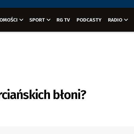
OMOŚCI
SPORT
RG TV
PODCASTY
RADIO
rciańskich błoni?